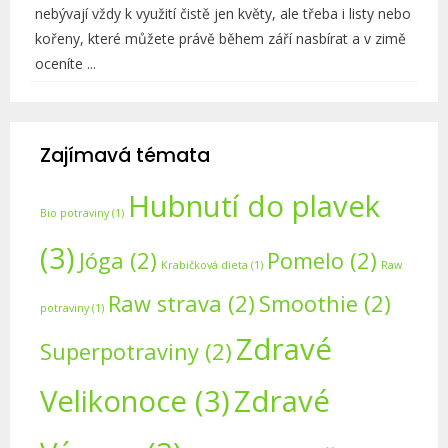
nebývají vždy k využití čistě jen květy, ale třeba i listy nebo
kořeny, které můžete právě během září nasbírat a v zimě
oceníte ...
Zajímavá témata
Hubnutí do plavek
Bio potraviny
(1)
(3)
Jóga
(2)
Pomelo
(2)
Krabičková dieta
(1)
Raw
Raw strava
(2)
Smoothie
(2)
potraviny
(1)
Zdravé
Superpotraviny
(2)
Velikonoce
(3)
Zdravé