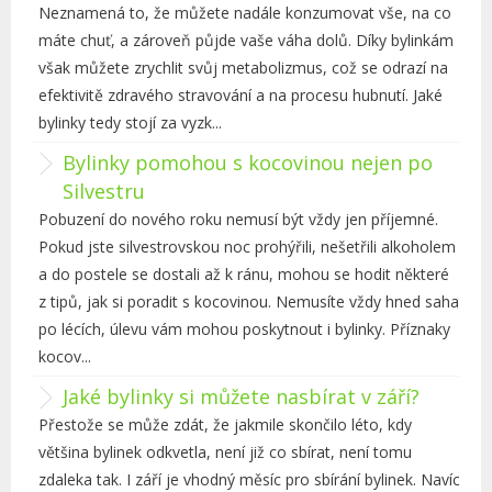
Neznamená to, že můžete nadále konzumovat vše, na co
máte chuť, a zároveň půjde vaše váha dolů. Díky bylinkám
však můžete zrychlit svůj metabolizmus, což se odrazí na
efektivitě zdravého stravování a na procesu hubnutí. Jaké
bylinky tedy stojí za vyzk...
Bylinky pomohou s kocovinou nejen po
Silvestru
Pobuzení do nového roku nemusí být vždy jen příjemné.
Pokud jste silvestrovskou noc prohýřili, nešetřili alkoholem
a do postele se dostali až k ránu, mohou se hodit některé
z tipů, jak si poradit s kocovinou. Nemusíte vždy hned sahat
po lécích, úlevu vám mohou poskytnout i bylinky. Příznaky
kocov...
Jaké bylinky si můžete nasbírat v září?
Přestože se může zdát, že jakmile skončilo léto, kdy
většina bylinek odkvetla, není již co sbírat, není tomu
zdaleka tak. I září je vhodný měsíc pro sbírání bylinek. Navíc