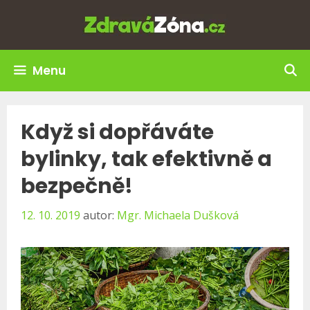
Přeskočit
na
obsah
Menu
Když si dopřáváte
bylinky, tak efektivně a
bezpečně!
12. 10. 2019
autor:
Mgr. Michaela Dušková