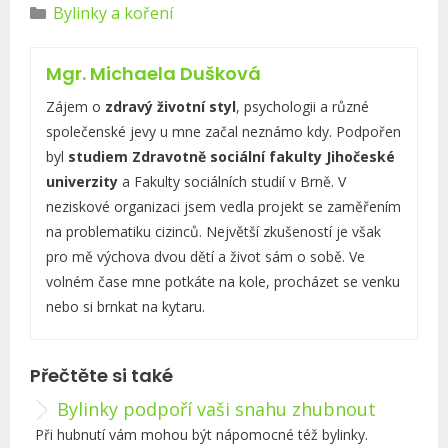
R
Bylinky a koření
u
b
Mgr. Michaela Dušková
r
i
Zájem o
zdravý životní styl
, psychologii a různé
k
společenské jevy u mne začal neznámo kdy. Podpořen
y
byl
studiem Zdravotně sociální fakulty Jihočeské
univerzity
a Fakulty sociálních studií v Brně. V
neziskové organizaci jsem vedla projekt se zaměřením
na problematiku cizinců. Největší zkušeností je však
pro mě výchova dvou dětí a život sám o sobě. Ve
volném čase mne potkáte na kole, procházet se venku
nebo si brnkat na kytaru.
Přečtěte si také
Bylinky podpoří vaši snahu zhubnout
Při hubnutí vám mohou být nápomocné též bylinky.