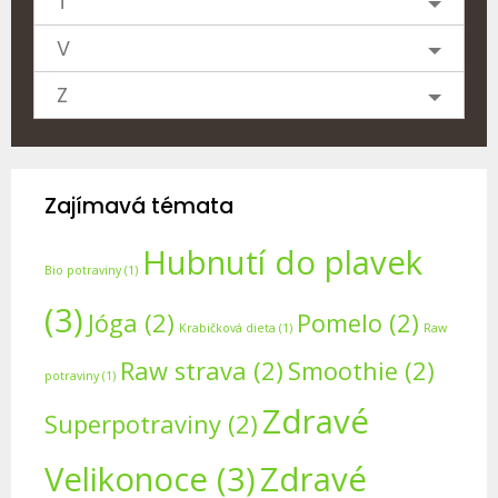
T
V
Z
Zajímavá témata
Hubnutí do plavek
Bio potraviny
(1)
(3)
Jóga
(2)
Pomelo
(2)
Krabičková dieta
(1)
Raw
Raw strava
(2)
Smoothie
(2)
potraviny
(1)
Zdravé
Superpotraviny
(2)
Velikonoce
(3)
Zdravé