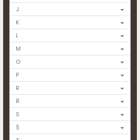
J
K
L
M
O
P
R
Ř
S
Š