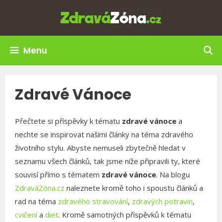
Přeskočit
na
obsah
Menu
Zdravé Vánoce
Přečtete si příspěvky k tématu
zdravé vánoce
a
nechte se inspirovat našimi články na téma zdravého
životního stylu. Abyste nemuseli zbytečně hledat v
seznamu všech článků, tak jsme níže připravili ty, které
souvisí přímo s tématem
zdravé vánoce
. Na blogu
ZdraváZóna.cz
naleznete kromě toho i spoustu článků a
rad na téma
zdravého stravování
,
zdravých potravin
,
cvičení
a
diet
. Kromě samotných příspěvků k tématu