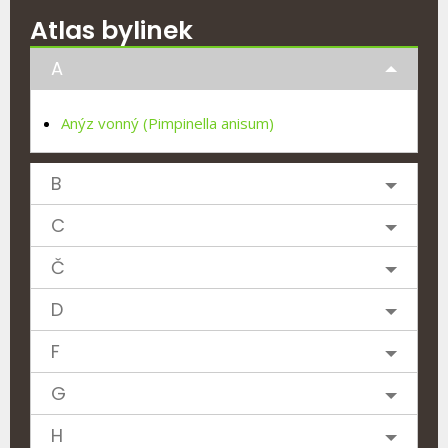
Atlas bylinek
A
Anýz vonný (Pimpinella anisum)
B
C
Č
D
F
G
H