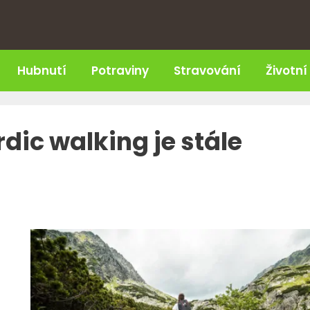
Hubnutí
Potraviny
Stravování
Životní
rdic walking je stále