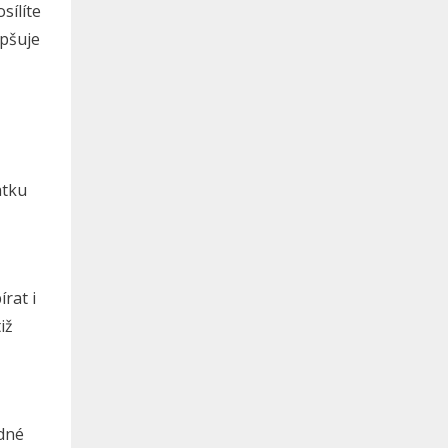
sílíte
epšuje
atku
rat i
iž
odné