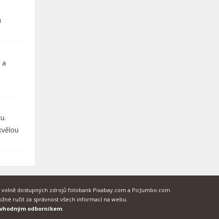
u
 a
u.
kvělou
 volně dostupných zdrojů fotobank Pixabay.com a PicJumbo.com.
žné ručit za správnost všech informací na webu.
s vhodným odborníkem
.