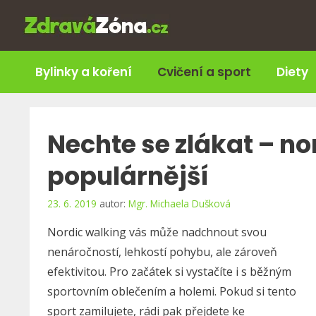
Přeskočit
na
obsah
Bylinky a koření
Cvičení a sport
Diety
Nechte se zlákat – no
populárnější
23. 6. 2019
autor:
Mgr. Michaela Dušková
Nordic walking vás může nadchnout svou
nenáročností, lehkostí pohybu, ale zároveň
efektivitou. Pro začátek si vystačíte i s běžným
sportovním oblečením a holemi. Pokud si tento
sport zamilujete, rádi pak přejdete ke