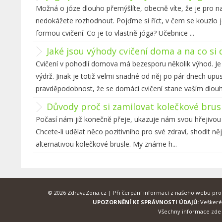
Možná o józe dlouho přemýšlíte, obecně víte, že je pro na
nedokážete rozhodnout. Pojďme si říct, v čem se kouzlo 
formou cvičení. Co je to vlastně jóga? Učebnice ...
Jaké jsou výhody cvičení doma a na co si
Cvičení v pohodlí domova má bezesporu několik výhod. Je
výdrž. Jinak je totiž velmi snadné od něj po pár dnech upu
pravděpodobnost, že se domácí cvičení stane vaším dlouh
Důvody proč si zamilovat kolečkové brus
Počasí nám již konečně přeje, ukazuje nám svou hřejivou
Chcete-li udělat něco pozitivního pro své zdraví, shodit n
alternativou kolečkové brusle. My známe h...
© 2026 ZdravaZona.cz | Při čerpání informací z našeho webu pr
UPOZORNĚNÍ KE SPRÁVNOSTI ÚDAJŮ:
Veškeré 
Všechny informace zde