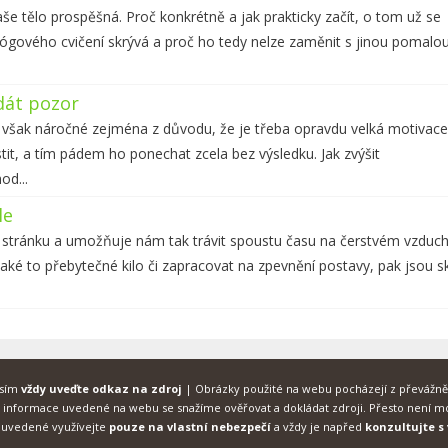
še tělo prospěšná. Proč konkrétně a jak prakticky začít, o tom už se
jógového cvičení skrývá a proč ho tedy nelze zaměnit s jinou pomalo
 dát pozor
 však náročné zejména z důvodu, že je třeba opravdu velká motivace
stit, a tím pádem ho ponechat zcela bez výsledku. Jak zvýšit
od...
le
 stránku a umožňuje nám tak trávit spoustu času na čerstvém vzduch
ějaké to přebytečné kilo či zapracovat na zpevnění postavy, pak jsou s
osím
vždy uveďte odkaz na zdroj
| Obrázky použité na webu pocházejí z převážně
informace uvedené na webu se snažíme ověřovat a dokládat zdroji. Přesto není mo
 uvedené využívejte
pouze na vlastní nebezpečí
a vždy je napřed
konzultujte 