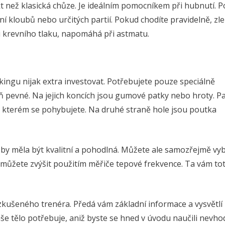
 než klasická chůze. Je ideálním pomocníkem při hubnutí. Po
ní kloubů nebo určitých partií. Pokud chodíte pravidelně, zl
i krevního tlaku, napomáhá při astmatu.
kingu nijak extra investovat. Potřebujete pouze speciálně
ň pevné. Na jejich koncích jsou gumové patky nebo hroty. P
e kterém se pohybujete. Na druhé straně hole jsou poutka
y měla být kvalitní a pohodlná. Můžete ale samozřejmě vybí
y můžete zvýšit použitím měřiče tepové frekvence. Ta vám tot
 zkušeného trenéra. Předá vám základní informace a vysvětlí
vaše tělo potřebuje, aniž byste se hned v úvodu naučili nevh