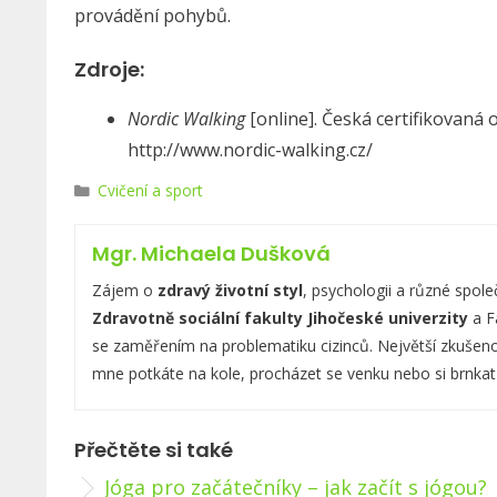
provádění pohybů.
Zdroje:
Nordic Walking
[online]. Česká certifikovaná 
http://www.nordic-walking.cz/
R
Cvičení a sport
u
b
Mgr. Michaela Dušková
r
i
Zájem o
zdravý životní styl
, psychologii a různé spo
k
Zdravotně sociální fakulty Jihočeské univerzity
a Fa
y
se zaměřením na problematiku cizinců. Největší zkušeno
mne potkáte na kole, procházet se venku nebo si brnkat 
Přečtěte si také
Jóga pro začátečníky – jak začít s jógou?