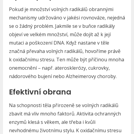
Pokud je množství volných radikálů obrannými
mechanismy udržováno v jakési rovnováze, nejedná
se o žádný problém. Jakmile se v buňce radikály
objeví ve velkém množství, může dojít až k její
mutaci a poškození DNA. Když nastane v těle
značná převaha volných radikálů, hovoříme právě
k oxidačnímu stresu. Ten může být příčinou mnoha
onemocnění – např. aterosklerózy, cukrovky,
nádorového bujení nebo Alzheimerovy choroby.
Efektivní obrana
Na schopnosti těla přirozeně se volných radikálů
zbavit má vliv mnoho faktorů. Aktivita ochranných
enzymů klesá s věkem, ale třeba i kvůli
nevhodnému životnímu stylu. K oxidačnímu stresu