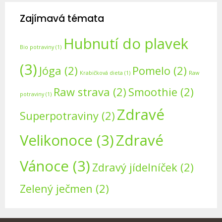
Zajímavá témata
Hubnutí do plavek
Bio potraviny
(1)
(3)
Jóga
(2)
Pomelo
(2)
Krabičková dieta
(1)
Raw
Raw strava
(2)
Smoothie
(2)
potraviny
(1)
Zdravé
Superpotraviny
(2)
Velikonoce
(3)
Zdravé
Vánoce
(3)
Zdravý jídelníček
(2)
Zelený ječmen
(2)