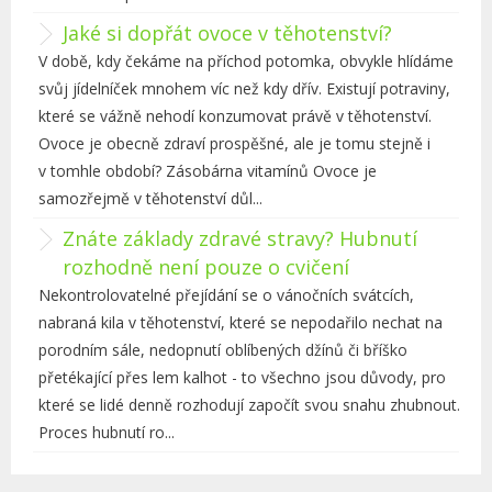
Jaké si dopřát ovoce v těhotenství?
V době, kdy čekáme na příchod potomka, obvykle hlídáme
svůj jídelníček mnohem víc než kdy dřív. Existují potraviny,
které se vážně nehodí konzumovat právě v těhotenství.
Ovoce je obecně zdraví prospěšné, ale je tomu stejně i
v tomhle období? Zásobárna vitamínů Ovoce je
samozřejmě v těhotenství důl...
Znáte základy zdravé stravy? Hubnutí
rozhodně není pouze o cvičení
Nekontrolovatelné přejídání se o vánočních svátcích,
nabraná kila v těhotenství, které se nepodařilo nechat na
porodním sále, nedopnutí oblíbených džínů či bříško
přetékající přes lem kalhot - to všechno jsou důvody, pro
které se lidé denně rozhodují započít svou snahu zhubnout.
Proces hubnutí ro...