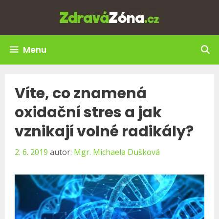
Přeskočit
na
obsah
Menu
Víte, co znamená
oxidační stres a jak
vznikají volné radikály?
2. 6. 2019
autor:
Mgr. Michaela Dušková