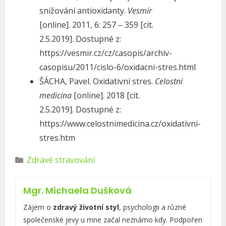
snižování antioxidanty.
Vesmír
[online]. 2011, 6: 257 – 359 [cit.
2.5.2019]. Dostupné z:
https://vesmir.cz/cz/casopis/archiv-
casopisu/2011/cislo-6/oxidacni-stres.html
ŠÁCHA, Pavel. Oxidativní stres.
Celostní
medicína
[online]. 2018 [cit.
2.5.2019]. Dostupné z:
https://www.celostnimedicina.cz/oxidativni-
stres.htm
R
Zdravé stravování
u
b
Mgr. Michaela Dušková
r
i
Zájem o
zdravý životní styl
, psychologii a různé
k
společenské jevy u mne začal neznámo kdy. Podpořen