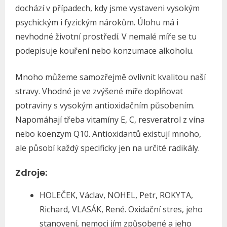
dochází v případech, kdy jsme vystaveni vysokým
psychickým i fyzickým nárokům. Úlohu má i
nevhodné životní prostředí. V nemalé míře se tu
podepisuje kouření nebo konzumace alkoholu.
Mnoho můžeme samozřejmě ovlivnit kvalitou naší
stravy. Vhodné je ve zvýšené míře doplňovat
potraviny s vysokým antioxidačním působením.
Napomáhají třeba vitamíny E, C, resveratrol z vína
nebo koenzym Q10. Antioxidantů existují mnoho,
ale působí každý specificky jen na určité radikály.
Zdroje:
HOLEČEK, Václav, NOHEL, Petr, ROKYTA,
Richard, VLASÁK, René. Oxidační stres, jeho
stanovení, nemoci jím způsobené a jeho