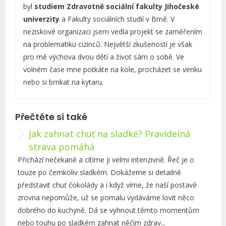
y
byl
studiem Zdravotně sociální fakulty Jihočeské
univerzity
a Fakulty sociálních studií v Brně. V
neziskové organizaci jsem vedla projekt se zaměřením
na problematiku cizinců. Největší zkušeností je však
pro mě výchova dvou dětí a život sám o sobě. Ve
volném čase mne potkáte na kole, procházet se venku
nebo si brnkat na kytaru.
Přečtěte si také
Jak zahnat chuť na sladké? Pravidelná
strava pomáhá
Přichází nečekaně a cítíme ji velmi intenzivně. Řeč je o
touze po čemkoliv sladkém. Dokážeme si detailně
představit chuť čokolády a i když víme, že naší postavě
zrovna nepomůže, už se pomalu vydáváme lovit něco
dobrého do kuchyně. Dá se vyhnout těmto momentům
nebo touhu po sladkém zahnat něčím zdrav...