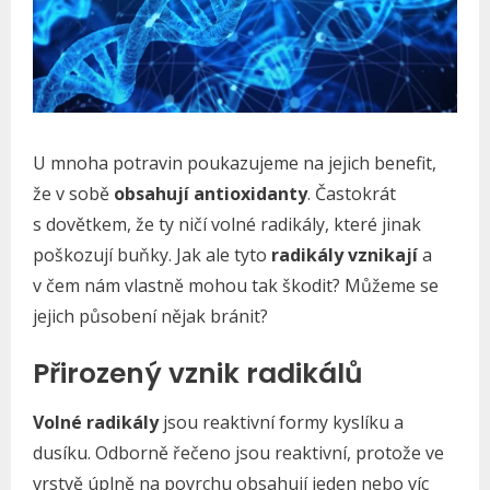
U mnoha potravin poukazujeme na jejich benefit,
že v sobě
obsahují antioxidanty
. Častokrát
s dovětkem, že ty ničí volné radikály, které jinak
poškozují buňky. Jak ale tyto
radikály vznikají
a
v čem nám vlastně mohou tak škodit? Můžeme se
jejich působení nějak bránit?
Přirozený vznik radikálů
Volné radikály
jsou reaktivní formy kyslíku a
dusíku. Odborně řečeno jsou reaktivní, protože ve
vrstvě úplně na povrchu obsahují jeden nebo víc