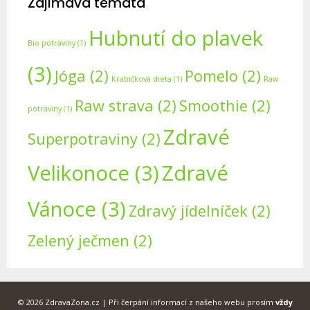
Zajímavá témata
Hubnutí do plavek
Bio potraviny
(1)
(3)
Jóga
(2)
Pomelo
(2)
Krabičková dieta
(1)
Raw
Raw strava
(2)
Smoothie
(2)
potraviny
(1)
Zdravé
Superpotraviny
(2)
Velikonoce
(3)
Zdravé
Vánoce
(3)
Zdravý jídelníček
(2)
Zelený ječmen
(2)
© 2026 ZdravaZona.cz | Při čerpání informací z našeho webu prosím
vždy