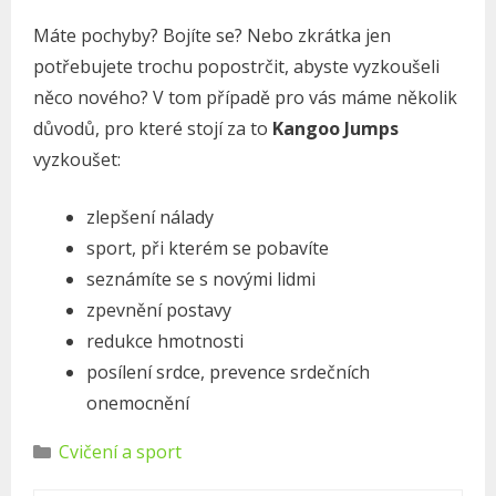
Máte pochyby? Bojíte se? Nebo zkrátka jen
potřebujete trochu popostrčit, abyste vyzkoušeli
něco nového? V tom případě pro vás máme několik
důvodů, pro které stojí za to
Kangoo Jumps
vyzkoušet:
zlepšení nálady
sport, při kterém se pobavíte
seznámíte se s novými lidmi
zpevnění postavy
redukce hmotnosti
posílení srdce, prevence srdečních
onemocnění
R
Cvičení a sport
u