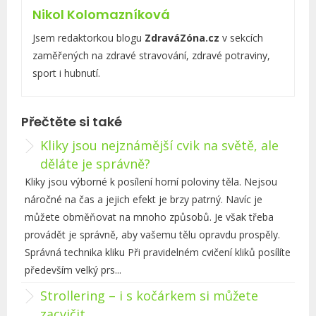
b
Nikol Kolomazníková
r
i
Jsem redaktorkou blogu
ZdraváZóna.cz
v sekcích
k
zaměřených na zdravé stravování, zdravé potraviny,
y
sport i hubnutí.
Přečtěte si také
Kliky jsou nejznámější cvik na světě, ale
děláte je správně?
Kliky jsou výborné k posílení horní poloviny těla. Nejsou
náročné na čas a jejich efekt je brzy patrný. Navíc je
můžete obměňovat na mnoho způsobů. Je však třeba
provádět je správně, aby vašemu tělu opravdu prospěly.
Správná technika kliku Při pravidelném cvičení kliků posílíte
především velký prs...
Strollering – i s kočárkem si můžete
zacvičit