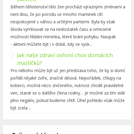
Během těhotenství tělo žen prochází výraznými změnami a
není divu, že po porodu se mnoho maminek cítí
nespokojené s váhou a určitými partiemi. Byla by však
škoda vymlouvat se na nedostatek času a omezené
možnosti hlídání miminka, které brání pohybu. Naopak
- aktivní můžete být i v době, kdy se vysk...
Jak naše zdraví ovlivní chov domácích
mazlíčků?
Pro někoho může být už jen představa toho, že by si domů
pořídil nějaké zvíře, značně děsivá. Nepořádek, chlupy na
koberci, možná něco zničeného, nutnost chodit pravidelně
ven, starat se o dalšího člena rodiny… Je možné za tím vidět
plno negativ, pokud budeme chtít. Úhel pohledu však může
být zcela ...