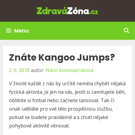
Přeskočit
na
obsah
Menu
Znáte Kangoo Jumps?
2. 6. 2018
autor:
Nikol Kolomazníková
V životě každé z nás by určitě neměla chybět nějaká
fyzická aktivita. Je jen na vás, jestli si zamilujete běh,
oblíbíte si fotbal nebo začnete tancovat. Tak či
onak uděláte pro své tělo prospěšnou službu,
pokud se budete pravidelně a s chutí nějaké
pohybové aktivitě věnovat.