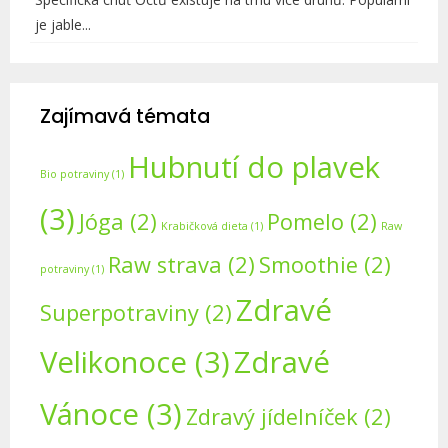
je jable...
Zajímavá témata
Hubnutí do plavek
Bio potraviny
(1)
(3)
Jóga
(2)
Pomelo
(2)
Krabičková dieta
(1)
Raw
Raw strava
(2)
Smoothie
(2)
potraviny
(1)
Zdravé
Superpotraviny
(2)
Velikonoce
(3)
Zdravé
Vánoce
(3)
Zdravý jídelníček
(2)