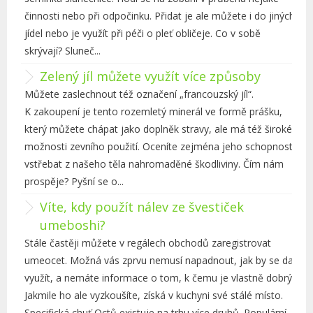
činnosti nebo při odpočinku. Přidat je ale můžete i do jiných
jídel nebo je využít při péči o pleť obličeje. Co v sobě
skrývají? Sluneč...
Zelený jíl můžete využít více způsoby
Můžete zaslechnout též označení „francouzský jíl“.
K zakoupení je tento rozemletý minerál ve formě prášku,
který můžete chápat jako doplněk stravy, ale má též široké
možnosti zevního použití. Oceníte zejména jeho schopnost
vstřebat z našeho těla nahromaděné škodliviny. Čím nám
prospěje? Pyšní se o...
Víte, kdy použít nálev ze švestiček
umeboshi?
Stále častěji můžete v regálech obchodů zaregistrovat
umeocet. Možná vás zprvu nemusí napadnout, jak by se dal
využít, a nemáte informace o tom, k čemu je vlastně dobrý.
Jakmile ho ale vyzkoušíte, získá v kuchyni své stálé místo.
Specifická chuť Octů existuje na trhu více druhů. Populární