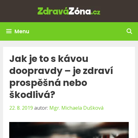
Přeskočit
na
obsah
Menu
Jak je to s kávou
doopravdy – je zdraví
prospěšná nebo
škodlivá?
22. 8. 2019
autor:
Mgr. Michaela Dušková