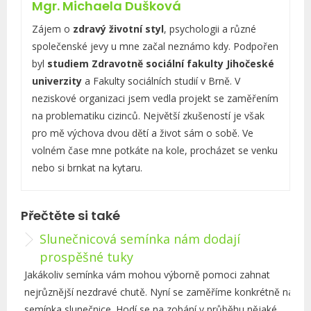
Mgr. Michaela Dušková
r
i
Zájem o
zdravý životní styl
, psychologii a různé
k
společenské jevy u mne začal neznámo kdy. Podpořen
y
byl
studiem Zdravotně sociální fakulty Jihočeské
univerzity
a Fakulty sociálních studií v Brně. V
neziskové organizaci jsem vedla projekt se zaměřením
na problematiku cizinců. Největší zkušeností je však
pro mě výchova dvou dětí a život sám o sobě. Ve
volném čase mne potkáte na kole, procházet se venku
nebo si brnkat na kytaru.
Přečtěte si také
Slunečnicová semínka nám dodají
prospěšné tuky
Jakákoliv semínka vám mohou výborně pomoci zahnat
nejrůznější nezdravé chutě. Nyní se zaměříme konkrétně na
semínka slunečnice. Hodí se na zobání v průběhu nějaké