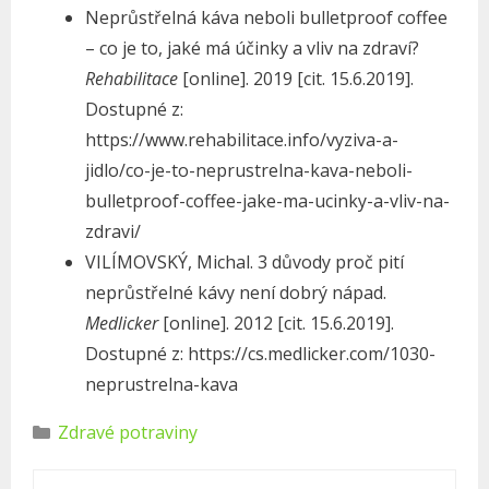
Neprůstřelná káva neboli bulletproof coffee
– co je to, jaké má účinky a vliv na zdraví?
Rehabilitace
[online]. 2019 [cit. 15.6.2019].
Dostupné z:
https://www.rehabilitace.info/vyziva-a-
jidlo/co-je-to-neprustrelna-kava-neboli-
bulletproof-coffee-jake-ma-ucinky-a-vliv-na-
zdravi/
VILÍMOVSKÝ, Michal. 3 důvody proč pití
neprůstřelné kávy není dobrý nápad.
Medlicker
[online]. 2012 [cit. 15.6.2019].
Dostupné z: https://cs.medlicker.com/1030-
neprustrelna-kava
R
Zdravé potraviny
u
b