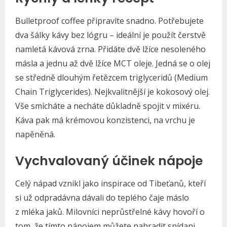
Bulletproof coffee připravíte snadno. Potřebujete
dva šálky kávy bez lógru – ideální je použít čerstvě
namletá kávová zrna. Přidáte dvě lžíce nesoleného
másla a jednu až dvě lžíce MCT oleje. Jedná se o olej
se středně dlouhým řetězcem triglyceridů (Medium
Chain Triglycerides). Nejkvalitnější je kokosový olej.
Vše smícháte a necháte důkladně spojit v mixéru.
Káva pak má krémovou konzistenci, na vrchu je
napěněná.
Vychvalovaný účinek nápoje
Celý nápad vznikl jako inspirace od Tibeťanů, kteří
si už odpradávna dávali do teplého čaje máslo
z mléka jaků. Milovníci neprůstřelné kávy hovoří o
tom, že tímto nápojem můžete nahradit snídani.