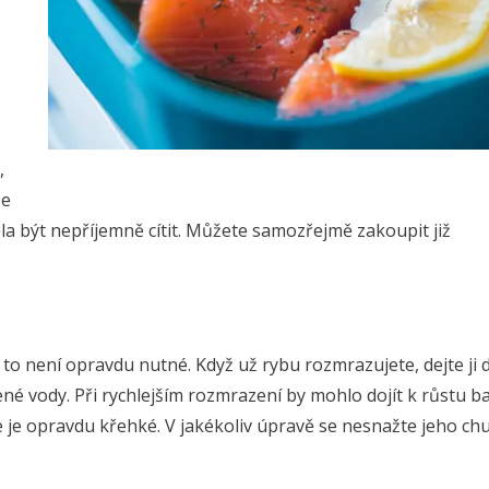
,
že
la být nepříjemně cítit. Můžete samozřejmě zakoupit již
o není opravdu nutné. Když už rybu rozmrazujete, dejte ji 
é vody. Při rychlejším rozmrazení by mohlo dojít k růstu bak
e je opravdu křehké. V jakékoliv úpravě se nesnažte jeho ch