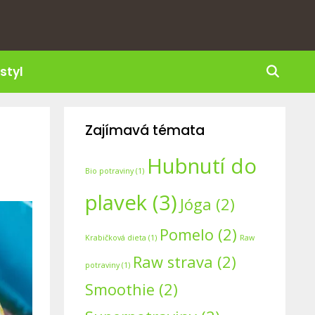
 styl
Hle
Zajímavá témata
Hubnutí do
Bio potraviny
(1)
plavek
(3)
Jóga
(2)
Pomelo
(2)
Krabičková dieta
(1)
Raw
Raw strava
(2)
potraviny
(1)
Smoothie
(2)