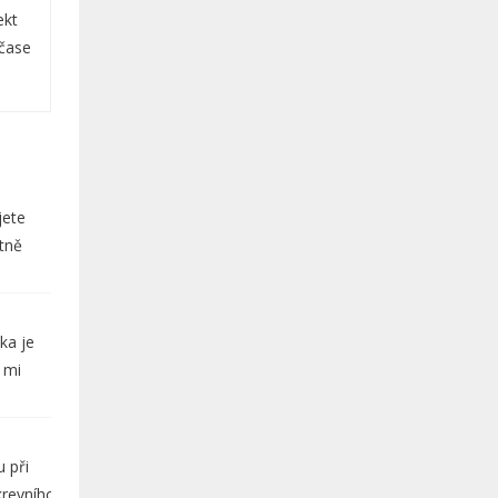
ekt
 čase
jete
stně
ka je
 mi
 při
krevního