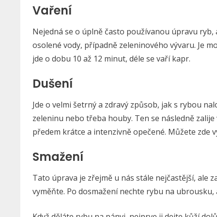
Vaření
Nejedná se o úplně často používanou úpravu ryb, a
osolené vody, případně zeleninového vývaru. Je mož
jde o dobu 10 až 12 minut, déle se vaří kapr.
Dušení
Jde o velmi šetrný a zdravý způsob, jak s rybou nalo
zeleninu nebo třeba houby. Ten se následně zalije
předem krátce a intenzivně opečené. Můžete zde vy
Smažení
Tato úprava je zřejmě u nás stále nejčastější, ale 
vyměňte. Po dosmažení nechte rybu na ubrousku, ab
Když děláte rybu na pánvi, nejprve ji dejte kůží do