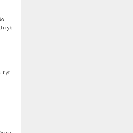
do
ch ryb
u být
že se