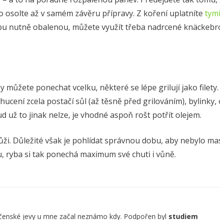
 osolte až v samém závěru přípravy. Z koření uplatníte
tym
ybu nutně obalenou, můžete využít třeba nadrcené knäckebr
by můžete ponechat vcelku, některé se lépe grilují jako filety
ucení zcela postačí sůl (až těsně před grilováním), bylinky, 
d už to jinak nelze, je vhodné aspoň rošt potřít olejem.
ůži. Důležité však je pohlídat správnou dobu, aby nebylo ma
, ryba si tak ponechá maximum své chuti i vůně.
lečenské jevy u mne začal neznámo kdy. Podpořen byl
studiem