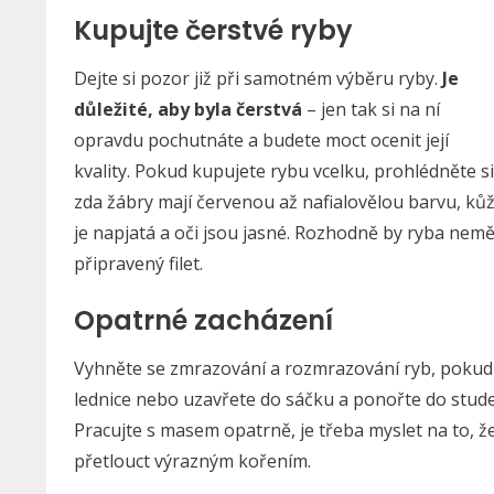
Kupujte čerstvé ryby
Dejte si pozor již při samotném výběru ryby.
Je
důležité, aby byla čerstvá
– jen tak si na ní
opravdu pochutnáte a budete moct ocenit její
kvality. Pokud kupujete rybu vcelku, prohlédněte si
zda žábry mají červenou až nafialovělou barvu, ků
je napjatá a oči jsou jasné. Rozhodně by ryba nemě
připravený filet.
Opatrné zacházení
Vyhněte se zmrazování a rozmrazování ryb, pokud t
lednice nebo uzavřete do sáčku a ponořte do studen
Pracujte s masem opatrně, je třeba myslet na to, ž
přetlouct výrazným kořením.