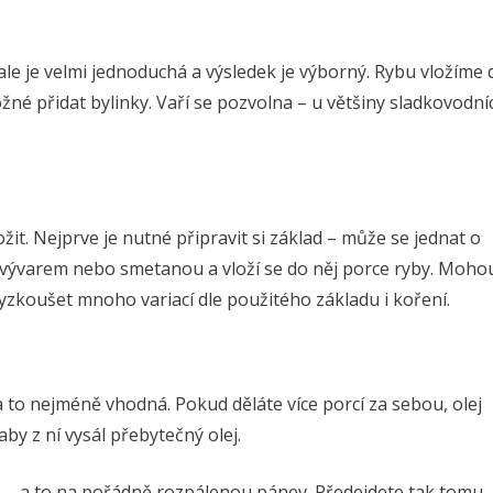
le je velmi jednoduchá a výsledek je výborný. Rybu vložíme 
né přidat bylinky. Vaří se pozvolna – u většiny sladkovodní
žit. Nejprve je nutné připravit si základ – může se jednat o
 vývarem nebo smetanou a vloží se do něj porce ryby. Moho
zkoušet mnoho variací dle použitého základu i koření.
za to nejméně vhodná. Pokud děláte více porcí za sebou, olej
y z ní vysál přebytečný olej.
lů – a to na pořádně rozpálenou pánev. Předejdete tak tomu, 