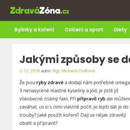
Přeskočit
na
obsah
Bylinky a koření
Cvičení a sport
Diety
Jakými způsoby se da
3. 12. 2018
autor:
Mgr. Michaela Dušková
Že jsou
ryby zdravé
a dodají nám potřebné omega
3 nenasycené mastné kyseliny a jód, je jistě již
všeobecně známý fakt. Při
přípravě ryb
ale můžem
zaváhat, co si s nimi vlastně počít. Je lepší dát je do
trouby? Jaké použít koření? Dají se nějak zdravěji
obalit a připravit?