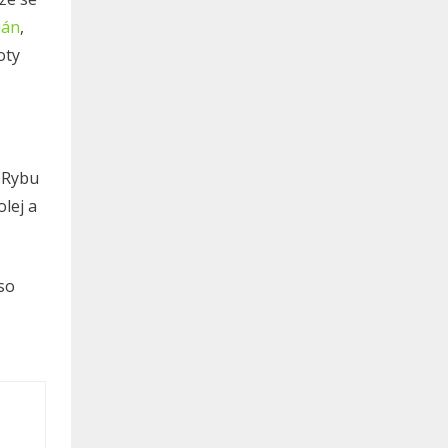
ián
,
oty
. Rybu
olej a
so