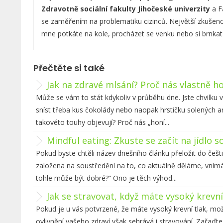
k
Zdravotně sociální fakulty Jihočeské univerzity
a Fa
y
se zaměřením na problematiku cizinců. Největší zkušeno
mne potkáte na kole, procházet se venku nebo si brnkat 
Přečtěte si také
Jak na zdravé mlsání? Proč nás vlastně h
Může se vám to stát kdykoliv v průběhu dne. Jste chvilku 
sníst třeba kus čokolády nebo naopak hrstičku solených ar
takovéto touhy objevují? Proč nás „honí...
Mindful eating: Zkuste se začít na jídlo s
Pokud byste chtěli název dnešního článku přeložit do češti
založena na soustředění na to, co aktuálně děláme, vním
tohle může být dobré?“ Ono je těch výhod...
Jak se stravovat, když máte vysoký krevní
Pokud je u vás potvrzené, že máte vysoký krevní tlak, mo
ovlivnění vašeho zdraví však sehrává i stravování. Zařaď