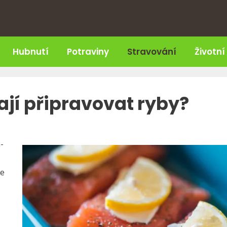
Hubnutí
Potraviny
Stravování
Životní
jí připravovat ryby?
-
e