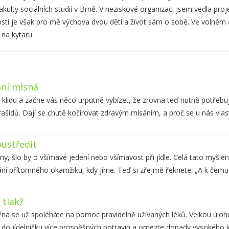
kulty sociálních studií v Brně. V neziskové organizaci jsem vedla proj
stí je však pro mě výchova dvou dětí a život sám o sobě. Ve volném
na kytaru.
oní mlsná
v klidu a začne vás něco urputně vybízet, že zrovna teď nutně potřebu
ašídů. Dají se chutě kočírovat zdravým mlsáním, a proč se u nás vla
oustředit
ny, šlo by o všímavé jedení nebo všímavost při jídle. Celá tato myšlen
ání přítomného okamžiku, kdy jíme. Teď si zřejmě řeknete: „A k čemu
 tlak?
žná se už spoléháte na pomoc pravidelně užívaných léků. Velkou úlohu
te do jídelníčku více prospěšných potravin a omezte dopady vysokého 