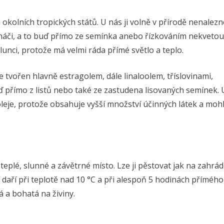
 okolních tropických států. U nás ji volně v přírodě nenalez
tináči, a to buď přímo ze semínka anebo řízkováním nekvetou
unci, protože má velmi ráda přímé světlo a teplo.
je tvořen hlavně estragolem, dále linaloolem, tříslovinami,
uď přímo z listů nebo také ze zastudena lisovaných semínek. 
oleje, protože obsahuje vyšší množství účinných látek a moh
teplé, slunné a závětrné místo. Lze ji pěstovat jak na zahrád
 jí daří při teplotě nad 10 °C a při alespoň 5 hodinách přímého
á a bohatá na živiny.