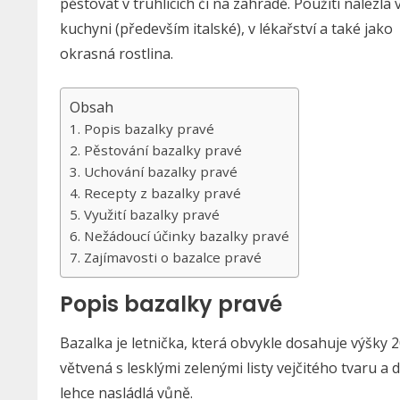
pěstovat v truhlících či na zahradě. Použití nalezla 
kuchyni (především italské), v lékařství a také jako
okrasná rostlina.
Obsah
Popis bazalky pravé
Pěstování bazalky pravé
Uchování bazalky pravé
Recepty z bazalky pravé
Využití bazalky pravé
Nežádoucí účinky bazalky pravé
Zajímavosti o bazalce pravé
Popis bazalky pravé
Bazalka je letnička, která obvykle dosahuje výšky 
větvená s lesklými zelenými listy vejčitého tvaru a 
lehce nasládlá vůně.