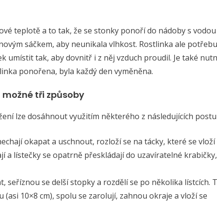
jové teplotě a to tak, že se stonky ponoří do nádoby s vodou
tenovým sáčkem, aby neunikala vlhkost. Rostlinka ale potřebu
 umístit tak, aby dovnitř i z něj vzduch proudil. Je také nut
bylinka ponořena, byla každý den vyměněna.
 možné tři způsoby
žení lze dosáhnout využitím některého z následujících postu
chají okapat a uschnout, rozloží se na tácky, které se vloží
í a lístečky se opatrně přeskládají do uzavíratelné krabičky,
seříznou se delší stopky a rozdělí se po několika lístcích. 
 (asi 10×8 cm), spolu se zarolují, zahnou okraje a vloží se