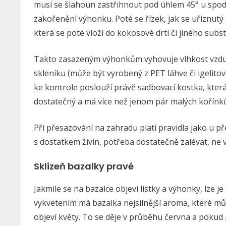
musí se šlahoun zastřihnout pod úhlem 45° u spodk
zakořenění výhonku. Poté se řízek, jak se uříznutý
která se poté vloží do kokosové drti či jiného subst
Takto zasazeným výhonkům vyhovuje vlhkost vzduch
skleníku (může být vyrobený z PET láhve či igelit
ke kontrole poslouží právě sadbovací kostka, která 
dostatečný a má více než jenom pár malých kořínků
Při přesazování na zahradu platí pravidla jako u p
s dostatkem živin, potřeba dostatečně zalévat, ne vš
Sklizeň bazalky pravé
Jakmile se na bazalce objeví lístky a výhonky, lze j
vykvetením má bazalka nejsilnější aroma, které můž
objeví květy. To se děje v průběhu června a pokud 