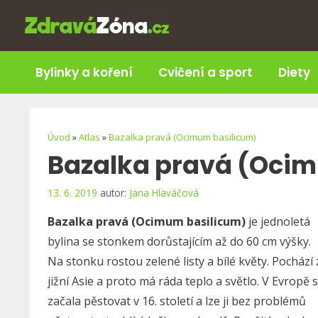
Přeskočit
na
obsah
Bylinky a koření
Cvičení a sport
Diety
Úvod
»
Atlas
»
Bazalka pravá (Ocimum basilicum)
Bazalka pravá (Oci
13. 6. 2019
autor:
Jana Hlaváčová
Bazalka pravá (Ocimum basilicum)
je jednoletá
bylina se stonkem dorůstajícím až do 60 cm výšky.
Na stonku rostou zelené listy a bílé květy. Pochází 
jižní Asie a proto má ráda teplo a světlo. V Evropě 
začala pěstovat v 16. století a lze ji bez problémů