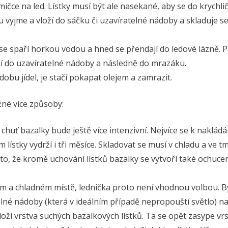
ičce na led. Lístky musí být ale nasekané, aby se do krychli
u vyjme a vloží do sáčku či uzavíratelné nádoby a skladuje s
e se spaří horkou vodou a hned se přendají do ledové lázně. 
oží do uzavíratelné nádoby a následně do mrazáku.
obu jídel, je stačí pokapat olejem a zamrazit.
žné více způsoby:
chuť bazalky bude ještě více intenzivní. Nejvíce se k nakládá
 lístky vydrží i tři měsíce. Skladovat se musí v chladu a ve t
o, že kromě uchování lístků bazalky se vytvoří také ochuce
ém a chladném místě, lednička proto není vhodnou volbou. B
lné nádoby (která v ideálním případě nepropouští světlo) n
oloží vrstva suchých bazalkových lístků. Ta se opět zasype vr