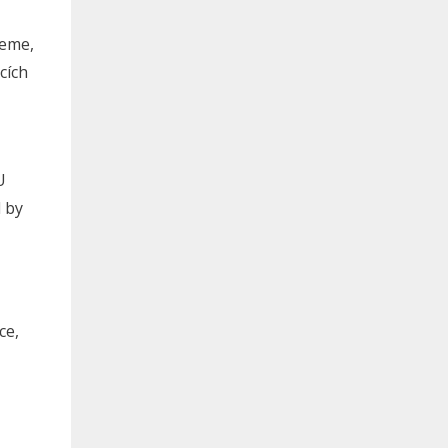
neme,
cích
U
l by
ce,