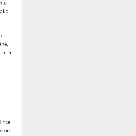
ímu
boko,
i
ěné,
Je-li
lince
Pokud