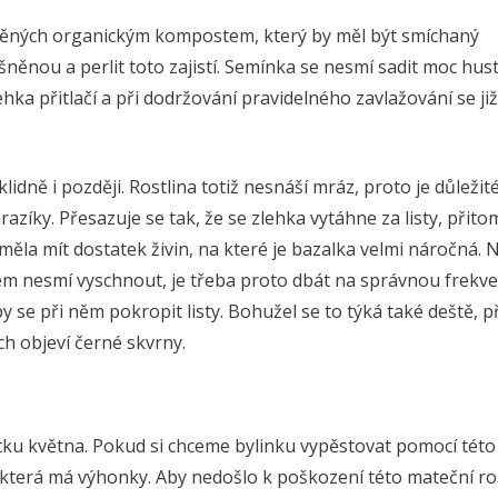
něných organickým kompostem, který by měl být smíchaný
ěnou a perlit toto zajistí. Semínka se nesmí sadit moc hust
hka přitlačí a při dodržování pravidelného zavlažování se ji
dně i později. Rostlina totiž nesnáší mráz, proto je důležité
zíky. Přesazuje se tak, že se zlehka vytáhne za listy, přito
ěla mít dostatek živin, na které je bazalka velmi náročná. N
šem nesmí vyschnout, je třeba proto dbát na správnou frekve
 se při něm pokropit listy. Bohužel se to týká také deště, p
ech objeví černé skvrny.
tku května. Pokud si chceme bylinku vypěstovat pomocí této
 která má výhonky. Aby nedošlo k poškození této mateční ros