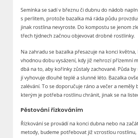
Semínka se sadí v březnu či dubnu do nádob napl
s perlitem, protože bazalka má ráda půdu provzdušn
jinak rostlina nevyroste. Do kompostu se jenom zle
třech týdnech začnou objevovat drobné rostlinky.
Na zahradu se bazalka přesazuje na konci května, kli
vhodnou dobu vysázení, kdy již nehrozí přízemní mra
dbá na to, aby kořínky zůstaly zachované. Půda by m
jí vyhovuje dlouhé teplé a slunné léto. Bazalka ov
zalévání. To se doporučuje ráno a večer a neměly by
kterým je potřeba rostlinu chránit, jinak se na list
Pěstování řízkováním
Řízkování se provádí na konci dubna nebo na začá
metody, budeme potřebovat již vzrostlou rostlinu,