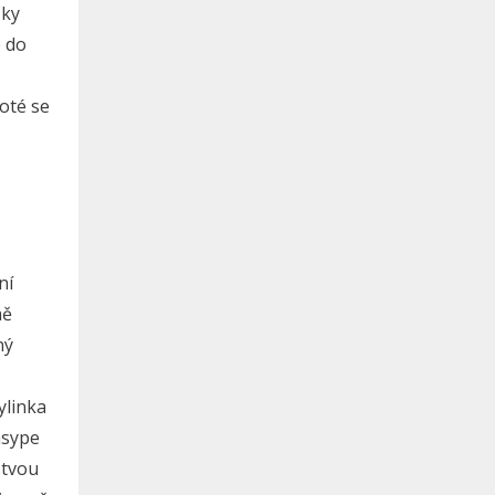
čky
e do
Poté se
ní
mě
ný
ylinka
asype
stvou