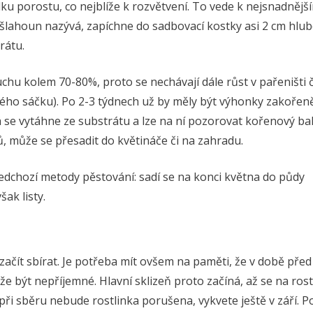
u porostu, co nejblíže k rozvětvení. To vede k nejsnadnějš
 šlahoun nazývá, zapíchne do sadbovací kostky asi 2 cm hlu
rátu.
u kolem 70-80%, proto se nechávají dále růst v pařeništi č
ového sáčku). Po 2-3 týdnech už by měly být výhonky zakořen
se vytáhne ze substrátu a lze na ní pozorovat kořenový bal. 
, může se přesadit do květináče či na zahradu.
ředchozí metody pěstování: sadí se na konci května do půdy
ak listy.
e začít sbírat. Je potřeba mít ovšem na paměti, že v době před
e být nepříjemné. Hlavní sklizeň proto začíná, až se na rost
při sběru nebude rostlinka porušena, vykvete ještě v září. 