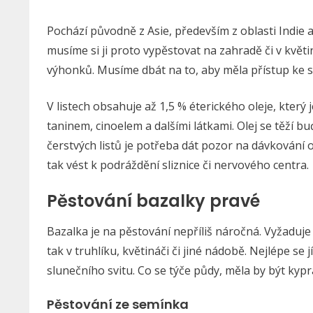
Pochází původně z Asie, především z oblasti Indie a
musíme si ji proto vypěstovat na zahradě či v kvě
výhonků. Musíme dbát na to, aby měla přístup ke sl
V listech obsahuje až 1,5 % éterického oleje, který 
taninem, cinoelem a dalšími látkami. Olej se těží b
čerstvých listů je potřeba dát pozor na dávkování 
tak vést k podráždění sliznice či nervového centra.
Pěstování bazalky pravé
Bazalka je na pěstování nepříliš náročná. Vyžaduje 
tak v truhlíku, květináči či jiné nádobě. Nejlépe se
slunečního svitu. Co se týče půdy, měla by být kypr
Pěstování ze semínka