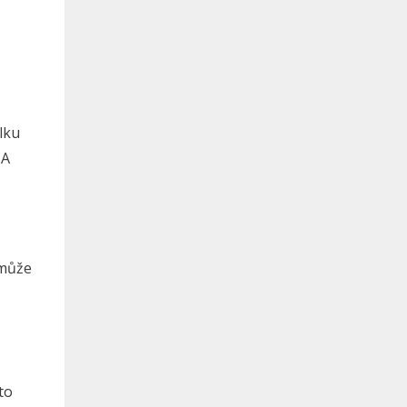
lku
 A
 může
to