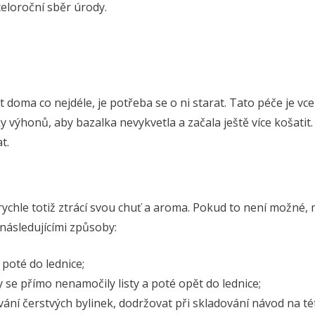
eloroční sběr úrody.
t doma co nejdéle, je potřeba se o ni starat. Tato péče je vce
 výhonů, aby bazalka nevykvetla a začala ještě více košatit.
t.
 rychle totiž ztrácí svou chuť a aroma. Pokud to není možné,
následujícími způsoby:
poté do lednice;
 se přímo nenamočily listy a poté opět do lednice;
vání čerstvých bylinek, dodržovat při skladování návod na té