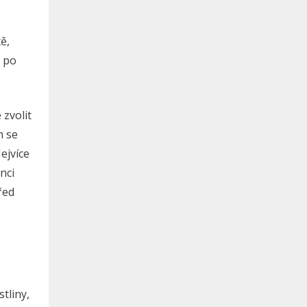
ě,
ž po
 zvolit
m se
ejvíce
nci
řed
tliny,