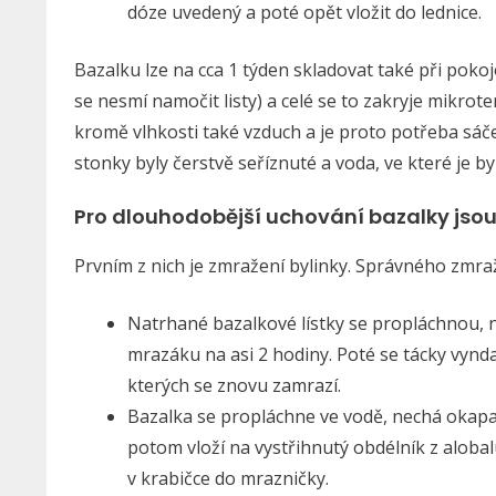
dóze uvedený a poté opět vložit do lednice.
Bazalku lze na cca 1 týden skladovat také při poko
se nesmí namočit listy) a celé se to zakryje mikro
kromě vlhkosti také vzduch a je proto potřeba sáček
stonky byly čerstvě seříznuté a voda, ve které je 
Pro dlouhodobější uchování bazalky jsou
Prvním z nich je zmražení bylinky. Správného zmra
Natrhané bazalkové lístky se propláchnou, ne
mrazáku na asi 2 hodiny. Poté se tácky vyndaj
kterých se znovu zamrazí.
Bazalka se propláchne ve vodě, nechá okapat, 
potom vloží na vystřihnutý obdélník z alobalu
v krabičce do mrazničky.