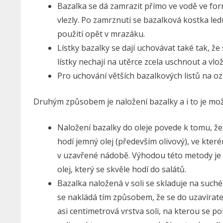
Bazalka se dá zamrazit přímo ve vodě ve form
vlezly. Po zamrznutí se bazalková kostka led
použití opět v mrazáku.
Lístky bazalky se dají uchovávat také tak, ž
lístky nechají na utěrce zcela uschnout a vl
Pro uchování větších bazalkových listů na ozd
Druhým způsobem je naložení bazalky a i to je mo
Naložení bazalky do oleje povede k tomu, že 
hodí jemný olej (především olivový), ve kterém
v uzavřené nádobě. Výhodou této metody je t
olej, který se skvěle hodí do salátů.
Bazalka naložená v soli se skladuje na such
se nakládá tím způsobem, že se do uzavírate
asi centimetrová vrstva soli, na kterou se p