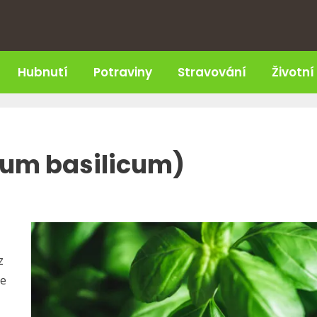
Hubnutí
Potraviny
Stravování
Životní
mum basilicum)
z
se