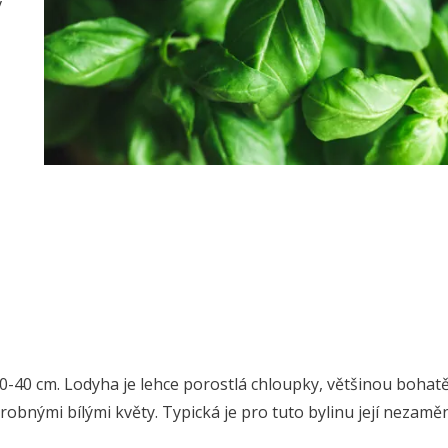
v
20-40 cm. Lodyha je lehce porostlá chloupky, většinou bohat
drobnými bílými květy. Typická je pro tuto bylinu její nezamě