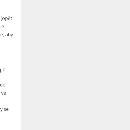
 (opět
je
né, aby
pů.
 do
 ve
Ty se