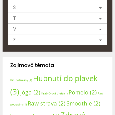
Š
T
V
Z
Zajímavá témata
Hubnutí do plavek
Bio potraviny
(1)
(3)
Jóga
(2)
Pomelo
(2)
Krabičková dieta
(1)
Raw
Raw strava
(2)
Smoothie
(2)
potraviny
(1)