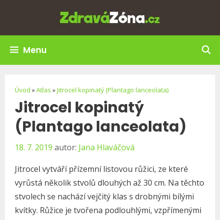
Přeskočit
na
obsah
Menu
Úvod
»
Atlas
»
Jitrocel kopinatý (Plantago lanceolata)
Jitrocel kopinatý
(Plantago lanceolata)
18. 7. 2019
autor:
Jana Hlaváčová
Jitrocel vytváří přízemní listovou růžici, ze které
vyrůstá několik stvolů dlouhých až 30 cm. Na těchto
stvolech se nachází vejčitý klas s drobnými bílými
kvítky. Růžice je tvořena podlouhlými, vzpřímenými