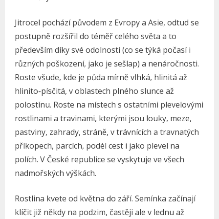
Jitrocel pochází původem z Evropy a Asie, odtud se
postupně rozšířil do téměř celého světa a to
především díky své odolnosti (co se týká počasí i
různých poškození, jako je sešlap) a nenáročnosti.
Roste všude, kde je půda mírně vlhká, hlinitá až
hlinito-písčitá, v oblastech plného slunce až
polostínu. Roste na místech s ostatními plevelovými
rostlinami a travinami, kterými jsou louky, meze,
pastviny, zahrady, stráně, v trávnících a travnatých
příkopech, parcích, podél cest i jako plevel na
polích. V České republice se vyskytuje ve všech
nadmořských výškách.
Rostlina kvete od května do září. Semínka začínají
klíčit již někdy na podzim, častěji ale v lednu až