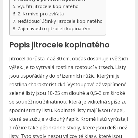
Využití jitrocele kopinatého
2. Krmivo pro zvířata
Nežádoucí účinky jitrocele kopinatého
Zajímavosti o jitroceli kopinatém
Popis jitrocele kopinatého
Jitrocel dorůstá 7 až 30 cm, občas dosahuje i větších
výšek. Je to vytrvalá rostlina rostoucí v trsech. Listy
jsou uspořádány do přízemních růžic, kterými je
rostlina charakteristická. Vystoupavé až vzpřímené
zelené listy jsou 10-25 cm dlouhé a 0,5-3 cm široké
se souběžnou žilnatinou, která je viditelná spíše ze
spodní strany listu. Kopinaté listy mají lysou čepel,
která se zužuje v dlouhý řapík. Kromě listů vyrůstají
z růžice také pětihranné stvoly, které jsou delší než
listy. Tyto stvoly nesou válcovité klasy, které jsou