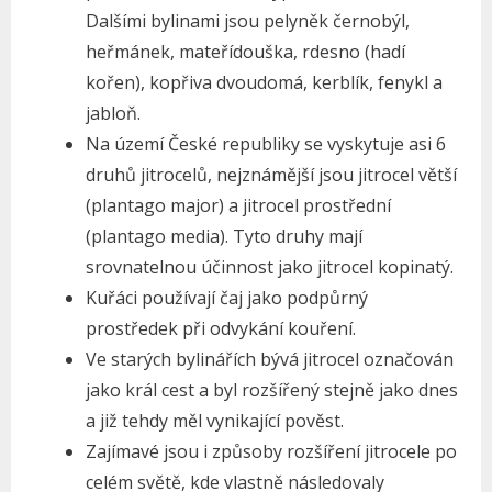
Dalšími bylinami jsou pelyněk černobýl,
heřmánek, mateřídouška, rdesno (hadí
kořen), kopřiva dvoudomá, kerblík, fenykl a
jabloň.
Na území České republiky se vyskytuje asi 6
druhů jitrocelů, nejznámější jsou jitrocel větší
(plantago major) a jitrocel prostřední
(plantago media). Tyto druhy mají
srovnatelnou účinnost jako jitrocel kopinatý.
Kuřáci používají čaj jako podpůrný
prostředek při odvykání kouření.
Ve starých bylinářích bývá jitrocel označován
jako král cest a byl rozšířený stejně jako dnes
a již tehdy měl vynikající pověst.
Zajímavé jsou i způsoby rozšíření jitrocele po
celém světě, kde vlastně následovaly