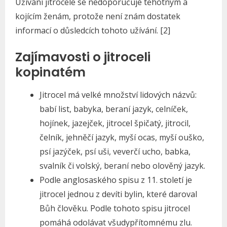
Užívání jitrocele se nedoporučuje těhotným a
kojícím ženám, protože není znám dostatek
informací o důsledcích tohoto užívání. [2]
Zajímavosti o jitroceli
kopinatém
Jitrocel má velké množství lidových názvů:
babí list, babyka, beraní jazyk, celníček,
hojínek, jazejček, jitrocel špičatý, jitrocil,
čelník, jehněčí jazyk, myší ocas, myší ouško,
psí jazýček, psí uši, veverčí ucho, babka,
svalník či volský, beraní nebo olověný jazyk.
Podle anglosaského spisu z 11. století je
jitrocel jednou z devíti bylin, které daroval
Bůh člověku. Podle tohoto spisu jitrocel
pomáhá odolávat všudypřítomnému zlu.