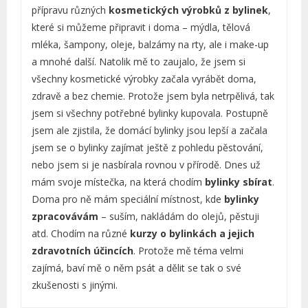
přípravu různých
kosmetických výrobků z bylinek
,
které si můžeme připravit i doma – mýdla, tělová
mléka, šampony, oleje, balzámy na rty, ale i make-up
a mnohé další. Natolik mě to zaujalo, že jsem si
všechny kosmetické výrobky začala vyrábět doma,
zdravě a bez chemie. Protože jsem byla netrpělivá, tak
jsem si všechny potřebné bylinky kupovala. Postupně
jsem ale zjistila, že domácí bylinky jsou lepší a začala
jsem se o bylinky zajímat ještě z pohledu pěstování,
nebo jsem si je nasbírala rovnou v přírodě. Dnes už
mám svoje místečka, na která chodím
bylinky sbírat
.
Doma pro ně mám speciální místnost, kde
bylinky
zpracovávám
– suším, nakládám do olejů, pěstuji
atd. Chodím na různé
kurzy o bylinkách a jejich
zdravotních účincích
. Protože mě téma velmi
zajímá, baví mě o něm psát a dělit se tak o své
zkušenosti s jinými.