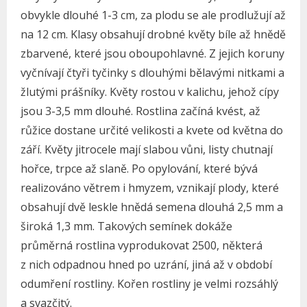
obvykle dlouhé 1-3 cm, za plodu se ale prodlužují až
na 12 cm. Klasy obsahují drobné květy bíle až hnědě
zbarvené, které jsou oboupohlavné. Z jejich koruny
vyčnívají čtyři tyčinky s dlouhými bělavými nitkami a
žlutými prášníky. Květy rostou v kalichu, jehož cípy
jsou 3-3,5 mm dlouhé. Rostlina začíná kvést, až
růžice dostane určité velikosti a kvete od května do
září. Květy jitrocele mají slabou vůni, listy chutnají
hořce, trpce až slaně. Po opylování, které bývá
realizováno větrem i hmyzem, vznikají plody, které
obsahují dvě leskle hnědá semena dlouhá 2,5 mm a
široká 1,3 mm. Takových semínek dokáže
průměrná rostlina vyprodukovat 2500, některá
z nich odpadnou hned po uzrání, jiná až v období
odumření rostliny. Kořen rostliny je velmi rozsáhlý
a svazčitý.