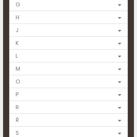
G
H
J
K
L
M
O
P
R
Ř
S