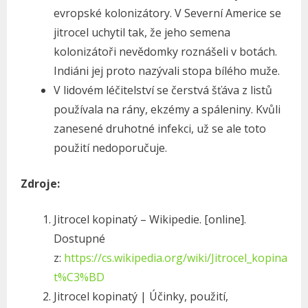
evropské kolonizátory. V Severní Americe se
jitrocel uchytil tak, že jeho semena
kolonizátoři nevědomky roznášeli v botách.
Indiáni jej proto nazývali stopa bílého muže.
V lidovém léčitelství se čerstvá šťáva z listů
používala na rány, ekzémy a spáleniny. Kvůli
zanesené druhotné infekci, už se ale toto
použití nedoporučuje.
Zdroje:
Jitrocel kopinatý – Wikipedie. [online].
Dostupné
z:
https://cs.wikipedia.org/wiki/Jitrocel_kopina
t%C3%BD
Jitrocel kopinatý | Účinky, použití,