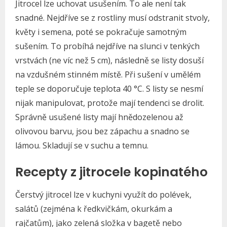
Jitrocel lze uchovat usušením. To ale není tak
snadné. Nejdříve se z rostliny musí odstranit stvoly,
květy i semena, poté se pokračuje samotným
sušením. To probíhá nejdříve na slunci v tenkých
vrstvách (ne víc než 5 cm), následně se listy dosuší
na vzdušném stinném místě. Při sušení v umělém
teple se doporučuje teplota 40 °C. S listy se nesmí
nijak manipulovat, protože mají tendenci se drolit.
Správně usušené listy mají hnědozelenou až
olivovou barvu, jsou bez zápachu a snadno se
lámou. Skladují se v suchu a temnu.
Recepty z jitrocele kopinatého
Čerstvý jitrocel lze v kuchyni využít do polévek,
salátů (zejména k ředkvičkám, okurkám a
rajčatům), jako zelená složka v bagetě nebo