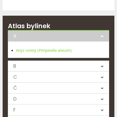
Atlas bylinek
A
Anýz vonný (Pimpinella anisum)
B
C
Č
D
F