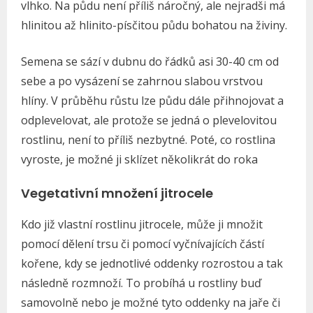
vlhko. Na půdu není příliš náročný, ale nejradši má
hlinitou až hlinito-písčitou půdu bohatou na živiny.
Semena se sází v dubnu do řádků asi 30-40 cm od
sebe a po vysázení se zahrnou slabou vrstvou
hlíny. V průběhu růstu lze půdu dále přihnojovat a
odplevelovat, ale protože se jedná o plevelovitou
rostlinu, není to příliš nezbytné. Poté, co rostlina
vyroste, je možné ji sklízet několikrát do roka
Vegetativní množení jitrocele
Kdo již vlastní rostlinu jitrocele, může ji množit
pomocí dělení trsu či pomocí vyčnívajících částí
kořene, kdy se jednotlivé oddenky rozrostou a tak
následně rozmnoží. To probíhá u rostliny buď
samovolně nebo je možné tyto oddenky na jaře či