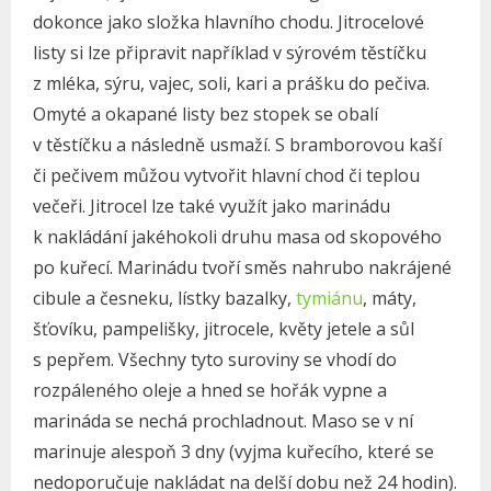
dokonce jako složka hlavního chodu. Jitrocelové
listy si lze připravit například v sýrovém těstíčku
z mléka, sýru, vajec, soli, kari a prášku do pečiva.
Omyté a okapané listy bez stopek se obalí
v těstíčku a následně usmaží. S bramborovou kaší
či pečivem můžou vytvořit hlavní chod či teplou
večeři. Jitrocel lze také využít jako marinádu
k nakládání jakéhokoli druhu masa od skopového
po kuřecí. Marinádu tvoří směs nahrubo nakrájené
cibule a česneku, lístky bazalky,
tymiánu
, máty,
šťovíku, pampelišky, jitrocele, květy jetele a sůl
s pepřem. Všechny tyto suroviny se vhodí do
rozpáleného oleje a hned se hořák vypne a
marináda se nechá prochladnout. Maso se v ní
marinuje alespoň 3 dny (vyjma kuřecího, které se
nedoporučuje nakládat na delší dobu než 24 hodin).